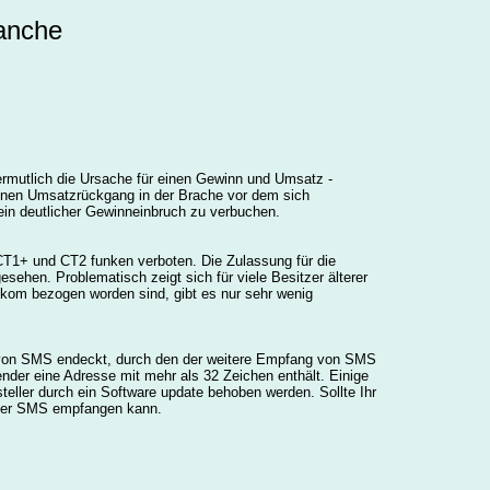
anche
rmutlich die Ursache für einen Gewinn und Umsatz -
einen Umsatzrückgang in der Brache vor dem sich
ein deutlicher Gewinneinbruch zu verbuchen.
CT1+ und CT2 funken verboten. Die Zulassung für die
ehen. Problematisch zeigt sich für viele Besitzer älterer
elkom bezogen worden sind, gibt es nur sehr wenig
 von SMS endeckt, durch den der weitere Empfang von SMS
der eine Adresse mit mehr als 32 Zeichen enthält. Einige
steller durch ein Software update behoben werden. Sollte Ihr
ieder SMS empfangen kann.