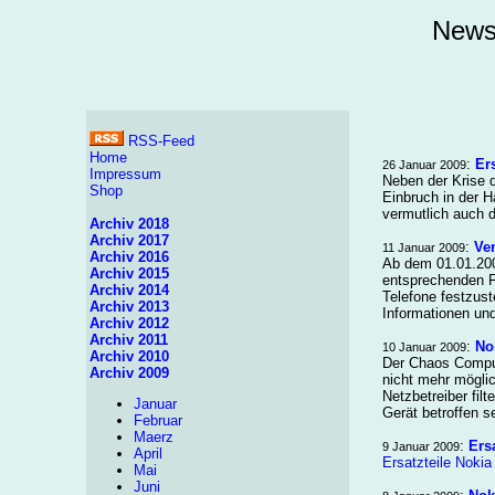
News
RSS-Feed
Home
:
Er
26 Januar 2009
Impressum
Neben der Krise 
Shop
Einbruch in der 
vermutlich auch d
Archiv 2018
Archiv 2017
:
Ver
11 Januar 2009
Archiv 2016
Ab dem 01.01.200
Archiv 2015
entsprechenden Fr
Archiv 2014
Telefone festzust
Archiv 2013
Informationen und
Archiv 2012
Archiv 2011
:
No
10 Januar 2009
Archiv 2010
Der Chaos Comput
Archiv 2009
nicht mehr mögli
Netzbetreiber fil
Januar
Gerät betroffen s
Februar
Maerz
:
Ers
9 Januar 2009
April
Ersatzteile Nokia
Mai
Juni