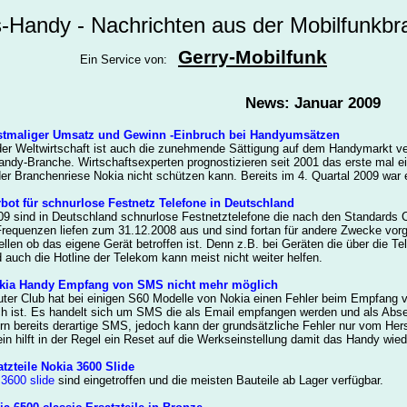
-Handy - Nachrichten aus der Mobilfunkbr
Gerry-Mobilfunk
Ein Service von:
News: Januar 2009
stmaliger Umsatz und Gewinn -Einbruch bei Handyumsätzen
der Weltwirtschaft ist auch die zunehmende Sättigung auf dem Handymarkt ve
Handy-Branche. Wirtschaftsexperten prognostizieren seit 2001 das erste mal 
er Branchenriese Nokia nicht schützen kann. Bereits im 4. Quartal 2009 war 
bot für schnurlose Festnetz Telefone in Deutschland
9 sind in Deutschland schnurlose Festnetztelefone die nach den Standards 
equenzen liefen zum 31.12.2008 aus und sind fortan für andere Zwecke vorges
ellen ob das eigene Gerät betroffen ist. Denn z.B. bei Geräten die über die T
 auch die Hotline der Telekom kann meist nicht weiter helfen.
kia Handy Empfang von SMS nicht mehr möglich
er Club hat bei einigen S60 Modelle von Nokia einen Fehler beim Empfang
ch ist. Es handelt sich um SMS die als Email empfangen werden und als Absen
tern bereits derartige SMS, jedoch kann der grundsätzliche Fehler nur vom Her
ein hilft in der Regel ein Reset auf die Werkseinstellung damit das Handy w
atzteile Nokia 3600 Slide
 3600 slide
sind eingetroffen und die meisten Bauteile ab Lager verfügbar.