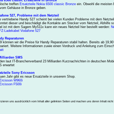
ia 6500 classic Ersatzteile in Bronze
Woche treffen
Ersatzteile Nokia 6500 classic Bronze
ein. Obwohl die meisten B
e vom Gehäuse in Bronze geben.
afone 527, Probleme mit dem Netzteil
vertriebene Handy 527 scheint bei vielen Kunden Probleme mit dem Netzteil 
nntet dieser und beschädigt die Kontakte am Stecker vom Netzteil, Abhilfe sc
el ist mit dem Sagem My511x kann ein neues Netzteil hier bestellt werden:
Ne
FZ-Ladekabel Vodafone 527
dy Reparaturen
 können wir die Preise für Handy Reparaturen stabil halten. Bereits ab 19,90 
riert. Weitere Informationen zuwie einen Vordruck und Anleitung zum Einschi
att
Milliarden SMS
en laut IT-Branchenverband 23 Milliarden Kurznachrichten in deutschen Mobil
S erwartet
atzteile Sony Ericsson
uen Jahr gibt es neue Ersatzteile in unserem Shop.
 Ercisson W960i
 Ercisson F500i
nzieren uns ausdrücklich vom Inhalt aller gelinkten Seiten und machen uns deren Inhalt nicht