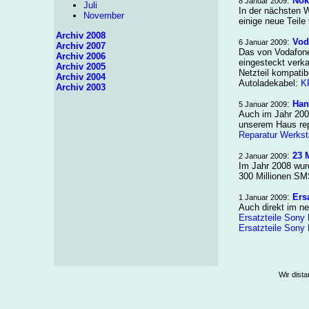
:
Nok
8 Januar 2009
Juli
In der nächsten 
November
einige neue Teil
Archiv 2008
:
Vod
6 Januar 2009
Archiv 2007
Das von Vodafone 
Archiv 2006
eingesteckt verka
Archiv 2005
Netzteil kompatib
Archiv 2004
Autoladekabel:
K
Archiv 2003
:
Han
5 Januar 2009
Auch im Jahr 2009
unserem Haus repa
Reparatur Werkst
:
23 
2 Januar 2009
Im Jahr 2008 wurd
300 Millionen SM
:
Ers
1 Januar 2009
Auch direkt im ne
Ersatzteile Sony
Ersatzteile Sony
Wir dista