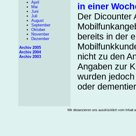
April
in einer Woch
Mai
Juni
Der Dicounter 
Juli
August
Mobilfunkangeb
September
Oktober
bereits in der
November
Dezember
Mobilfunkkunde
Archiv 2005
Archiv 2004
nicht zu den A
Archiv 2003
Angaben zur K
wurden jedoch 
oder dementier
Wir distanzieren uns ausdrücklich vom Inhalt a