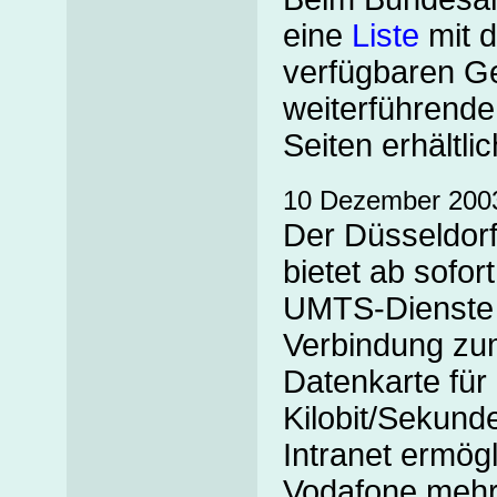
eine
Liste
mit d
verfügbaren G
weiterführende
Seiten erhältlic
10 Dezember 200
Der Düsseldorf
bietet ab sofo
UMTS-Dienste i
Verbindung zum
Datenkarte für 
Kilobit/Sekunde
Intranet ermögl
Vodafone mehr