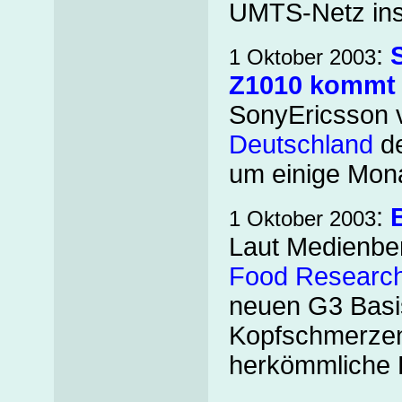
UMTS-Netz ins
:
1 Oktober 2003
Z1010 kommt 
SonyEricsson v
Deutschland
de
um einige Mona
:
1 Oktober 2003
Laut Medienber
Food Researc
neuen G3 Basis
Kopfschmerzen
herkömmliche B