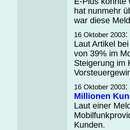
E-Plus konnte
hat nunmehr üb
war diese Mel
:
16 Oktober 2003
Laut Artikel be
von 39% im Mob
Steigerung im
Vorsteuergewinn
:
16 Oktober 2003
Millionen Ku
Laut einer Mel
Mobilfunkprovid
Kunden.