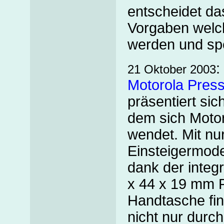
entscheidet d
Vorgaben welch
werden und spe
:
21 Oktober 2003
Motorola Pres
präsentiert si
dem sich Motor
wendet. Mit nu
Einsteigermode
dank der integ
x 44 x 19 mm P
Handtasche fin
nicht nur durc