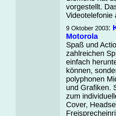
vorgestellt. D
Videotelefonie
:
9 Oktober 2003
Motorola
Spaß und Actio
zahlreichen Spi
einfach herunt
können, sonder
polyphonen Mi
und Grafiken.
zum individuell
Cover, Headset
Freisprecheinr